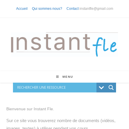
Skip
Accueil
Qui sommes nous?
Contact
instantfle@gmail.com
to
content
MENU
Bienvenue sur Instant Fle.
Sur ce site vous trouverez nombre de documents (vidéos,
images, textes) à utiliser pendant vos cours.