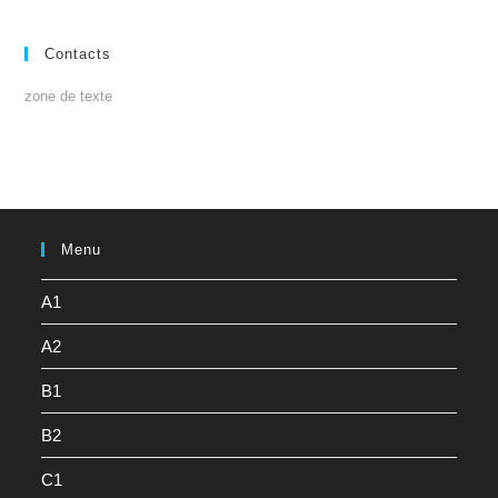
Contacts
zone de texte
Menu
A1
A2
B1
B2
C1