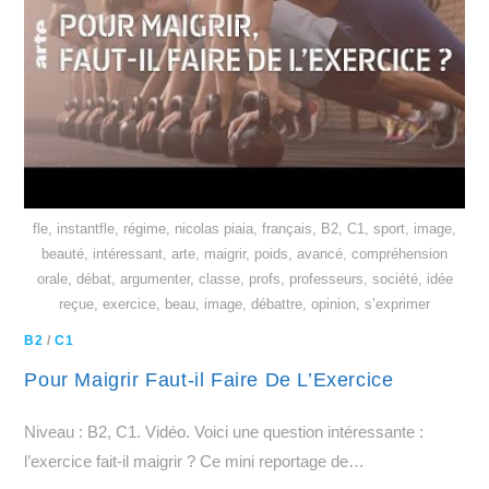
fle, instantfle, régime, nicolas piaia, français, B2, C1, sport, image,
beauté, intéressant, arte, maigrir, poids, avancé, compréhension
orale, débat, argumenter, classe, profs, professeurs, société, idée
reçue, exercice, beau, image, débattre, opinion, s’exprimer
B2
/
C1
Pour Maigrir Faut-il Faire De L’Exercice
Niveau : B2, C1. Vidéo. Voici une question intéressante :
l’exercice fait-il maigrir ? Ce mini reportage de…