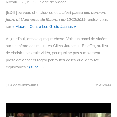
Niveau : B1, B2, C1. Série de Vidéos.
[EDIT]
Si vous cherchez ce qu’
il s’est passé ces derniers
jours et L’annonce de Macron du 10/12/2019
rendez-vous
sur
« Macron Contre Les Gilets Jaunes »
Aujourd’hui j’essaie quelque chose! Voici un panel de vidéos
sur un thème actuel : « Les Gilets Jaunes ». En effet, au lieu
de choisir une seule vidéo, pourquoi ne pas simplement
présélectionner et regrouper toutes celles que je trouve
exploitables?
(suite…)
8 COMMENTAIRES
20-11-2018