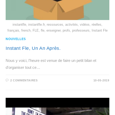
instantfle, instantfle.fr, ressources, activités, vidéos, réelles,
français, french, FLE, fle, enseigner, profs, professeurs, Instant Fle
NOUVELLES
Instant Fle, Un An Après.
Nous y voici, l'heure est venue de faire un petit bilan et
d'organiser tout ce…
2 COMMENTAIRES
10-05-2019