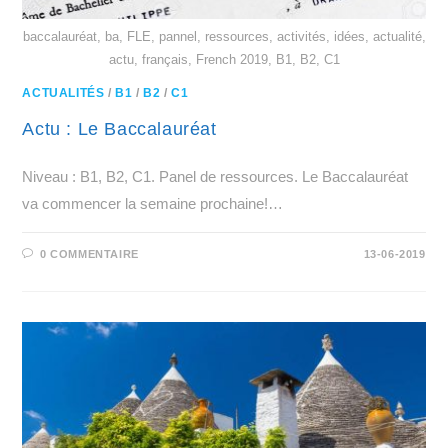
baccalauréat, ba, FLE, pannel, ressources, activités, idées, actualité,
actu, français, French 2019, B1, B2, C1
ACTUALITÉS
/
B1
/
B2
/
C1
Actu : Le Baccalauréat
Niveau : B1, B2, C1. Panel de ressources. Le Baccalauréat
va commencer la semaine prochaine!…
0 COMMENTAIRE
13-06-2019