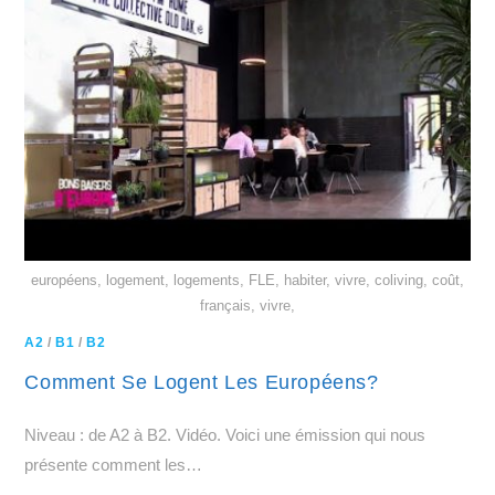
européens, logement, logements, FLE, habiter, vivre, coliving, coût,
français, vivre,
A2
/
B1
/
B2
Comment Se Logent Les Européens?
Niveau : de A2 à B2. Vidéo. Voici une émission qui nous
présente comment les…