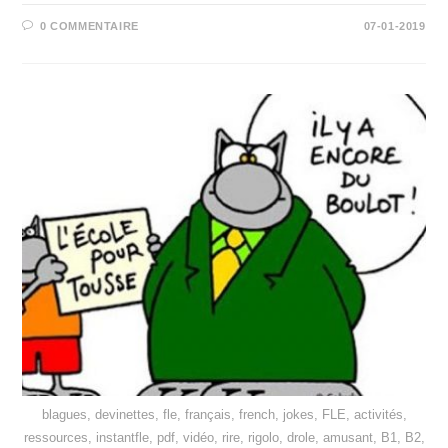
0 COMMENTAIRE
07-01-2019
blagues, devinettes, fle, français, french, jokes, FLE, activités,
ressources, instantfle, pdf, vidéo, rire, rigolo, drole, amusant, B1, B2,