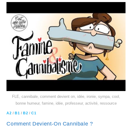
FLE, cannibale, comment devient on, idée, ironie, sympa, cool,
bonne humeur, famine, idée, professeur, activité, ressource
A2
/
B1
/
B2
/
C1
Comment Devient-On Cannibale ?