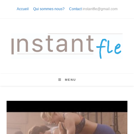
Skip
Accueil
Qui sommes nous?
Contact
instantfle@gmail.com
to
content
MENU