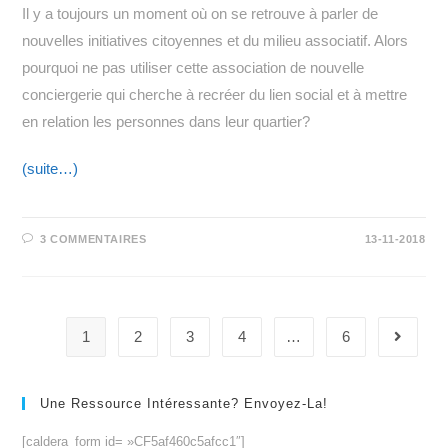
Il y a toujours un moment où on se retrouve à parler de
nouvelles initiatives citoyennes et du milieu associatif. Alors
pourquoi ne pas utiliser cette association de nouvelle
conciergerie qui cherche à recréer du lien social et à mettre
en relation les personnes dans leur quartier?
(suite…)
3 COMMENTAIRES
13-11-2018
1
2
3
4
…
6
Aller à 
Une Ressource Intéressante? Envoyez-La!
[caldera_form id= »CF5af460c5afcc1″]