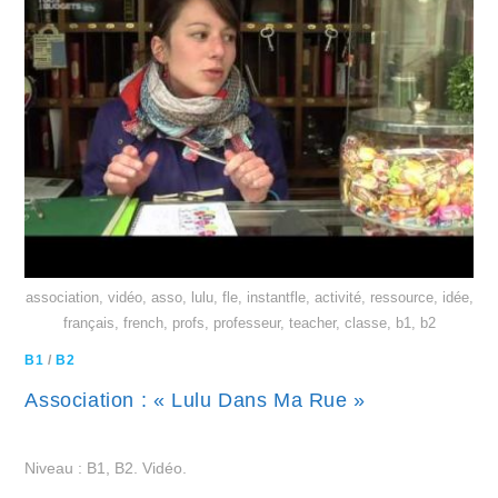
association, vidéo, asso, lulu, fle, instantfle, activité, ressource, idée,
français, french, profs, professeur, teacher, classe, b1, b2
B1
/
B2
Association : « Lulu Dans Ma Rue »
Niveau : B1, B2. Vidéo.