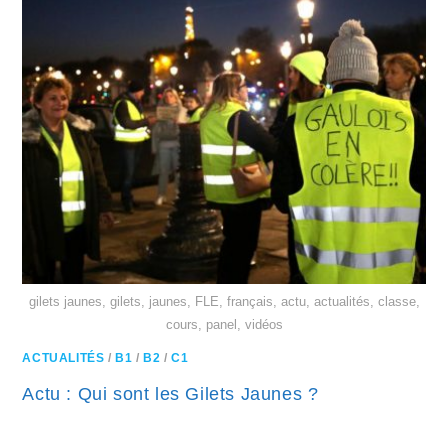
gilets jaunes, gilets, jaunes, FLE, français, actu, actualités, classe,
cours, panel, vidéos
ACTUALITÉS
/
B1
/
B2
/
C1
Actu : Qui sont les Gilets Jaunes ?