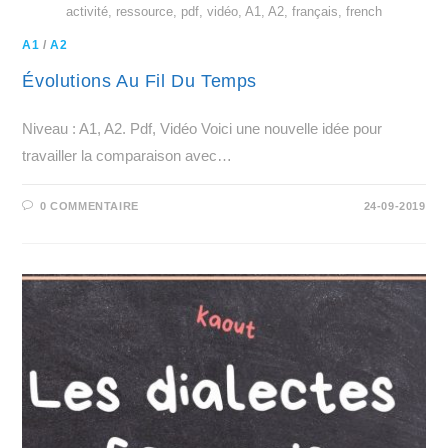
activité, ressource, pdf, vidéo, A1, A2, français, french
A1
/
A2
Évolutions Au Fil Du Temps
Niveau : A1, A2. Pdf, Vidéo Voici une nouvelle idée pour
travailler la comparaison avec…
0 COMMENTAIRE
24-09-2019