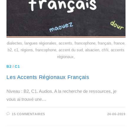
dialectes, langues régionales, accents, francophone, français, france,
b2, c1, régions, francophone, accent du sud, alsacien, ch'ti, accents
régionaux,
B2
/
C1
Les Accents Régionaux Français
Niveau : B2, C1. Audios. A la recherche de ressources, je
vous ai trouvé une…
15 COMMENTAIRES
24-06-2019