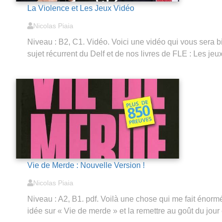
La Violence et Les Jeux Vidéo
Nicolas Piaia
Niveau : B2, C1. Vidéo. Voici une vidéo qui vous sera bie
sujet récurrent du Delf et de nos livres de FLE : Les je
Vie de Merde : Nouvelle Version !
Nicolas Piaia
Niveau : A2, B1. pdf. Voilà une chose qui me fait énorm
idée sur « Vie de merde » et la remettre au goût du jour