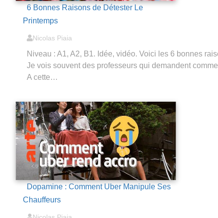
6 Bonnes Raisons de Détester Le
Printemps
Nicolas Piaia
Niveau : A1, A2, B1. Idée, vidéo. Voici les 6 bonnes rai
Je vois souvent des professeurs qui demandent comment 
A cette…
Dopamine : Comment Uber Manipule Ses
Chauffeurs
Nicolas Piaia