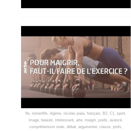
fle, instantfle, régime, nicolas piaia, français, B2, C1, sport,
image, beauté, intéressant, arte, maigrir, poids, avancé,
compréhension orale, débat, argumenter, classe, profs,