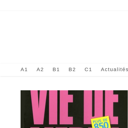
Skip
to
content
A1
A2
B1
B2
C1
Actualité