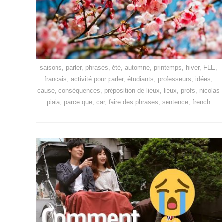
saisons, parler, phrases, été, automne, printemps, hiver, FLE,
francais, activité pour parler, étudiants, professeurs, idées,
cause, conséquences, préposition de lieux, lieux, profs, nicolas
piaia, parce que, car, faire des phrases, sentence, french