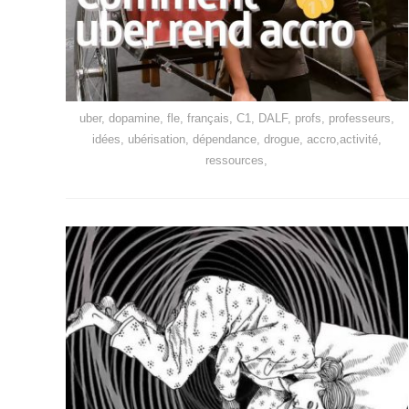
uber, dopamine, fle, français, C1, DALF, profs, professeurs,
idées, ubérisation, dépendance, drogue, accro,activité,
ressources,