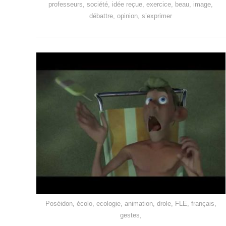
professeurs, société, idée reçue, exercice, beau, image,
débattre, opinion, s’exprimer
Poséidon, écolo, ecologie, animation, drole, FLE, français,
gestes,