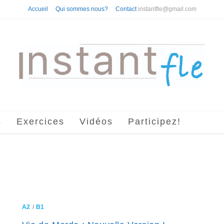
Accueil
Qui sommes nous?
Contact
instantfle@gmail.com
s
Exercices
Vidéos
Participez!
A2
/
B1