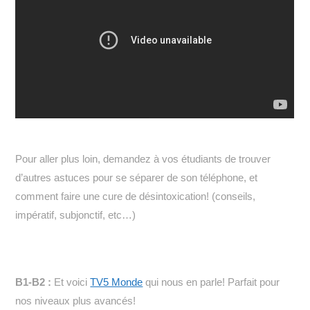
Pour aller plus loin, demandez à vos étudiants de trouver
d’autres astuces pour se séparer de son téléphone, et
comment faire une cure de désintoxication! (conseils,
impératif, subjonctif, etc…)
B1-B2 :
Et voici
TV5 Monde
qui nous en parle! Parfait pour
nos niveaux plus avancés!