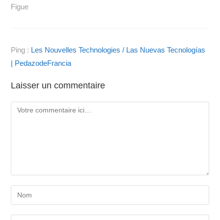
Figue
Ping :
Les Nouvelles Technologies / Las Nuevas Tecnologías
| PedazodeFrancia
Laisser un commentaire
Comment
Enter
your
name