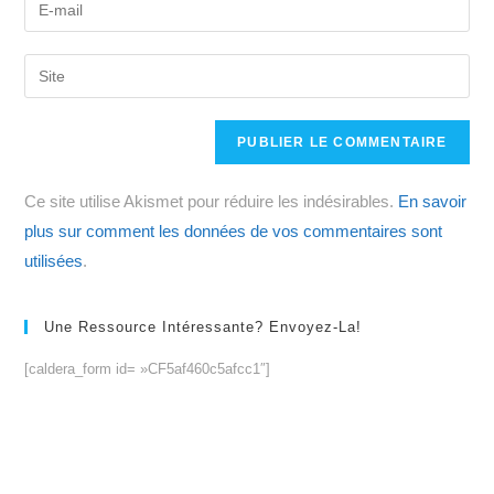
Enter
or
your
username
email
Saisir
to
address
l’URL
comment
to
de
comment
votre
site
Ce site utilise Akismet pour réduire les indésirables.
En savoir
(facultatif)
plus sur comment les données de vos commentaires sont
utilisées
.
Une Ressource Intéressante? Envoyez-La!
[caldera_form id= »CF5af460c5afcc1″]