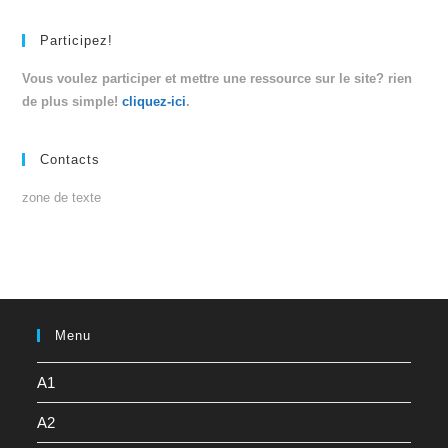
Participez!
Vous voulez participer et mettre une ressource sur le site? rien
de plus simple!
cliquez-ici
.
Contacts
zone de texte
Menu
A1
A2