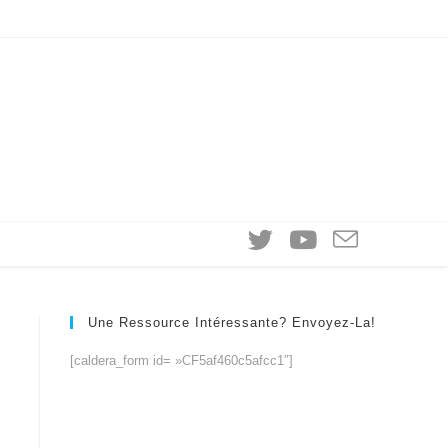
Une Ressource Intéressante? Envoyez-La!
[caldera_form id= »CF5af460c5afcc1″]