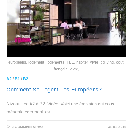
européens, logement, logements, FLE, habiter, vivre, coliving, coût,
français, vivre,
A2
/
B1
/
B2
Comment Se Logent Les Européens?
Niveau : de A2 à B2. Vidéo. Voici une émission qui nous
présente comment les…
2 COMMENTAIRES
31-01-2019