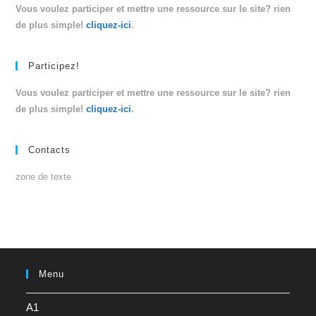
Vous voulez participer et mettre une ressource sur le site? rien
de plus simple!
cliquez-ici
.
Participez!
Vous voulez participer et mettre une ressource sur le site? rien
de plus simple!
cliquez-ici
.
Contacts
zone de texte
Menu
A1