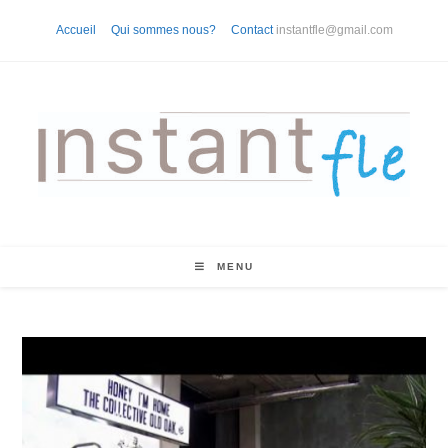
Skip
Accueil
Qui sommes nous?
Contact
instantfle@gmail.com
to
content
MENU