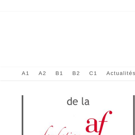
Skip
to
content
A1
A2
B1
B2
C1
Actualité