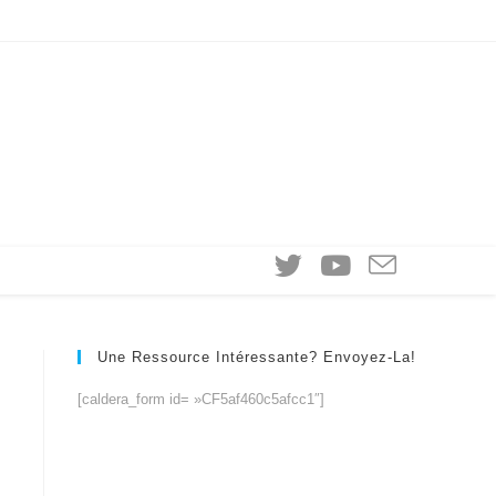
Une Ressource Intéressante? Envoyez-La!
[caldera_form id= »CF5af460c5afcc1″]