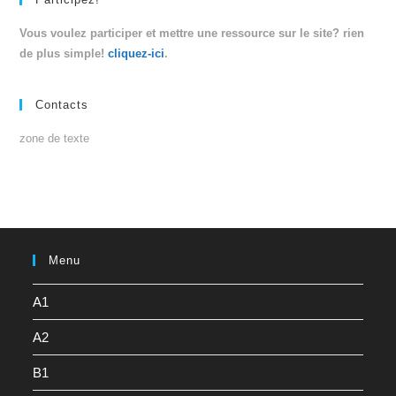
Vous voulez participer et mettre une ressource sur le site? rien
de plus simple!
cliquez-ici
.
Contacts
zone de texte
Menu
A1
A2
B1