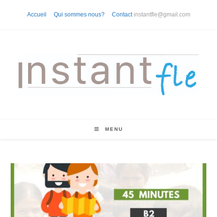
Skip
Accueil
Qui sommes nous?
Contact
instantfle@gmail.com
to
content
MENU