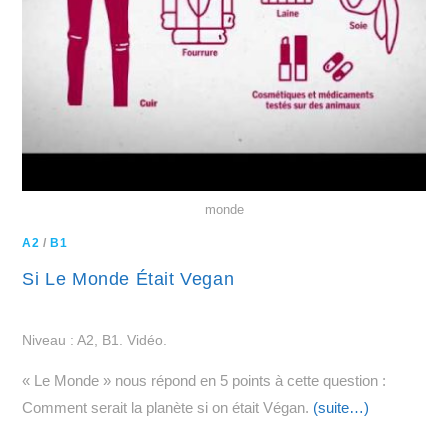
monde
A2
/
B1
Si Le Monde Était Vegan
Niveau : A2, B1. Vidéo.
« Le Monde » nous répond en 5 points à cette question :
Comment serait la planète si on était Végan.
(suite…)