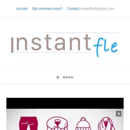
Skip
Accueil
Qui sommes nous?
Contact
instantfle@gmail.com
to
content
MENU