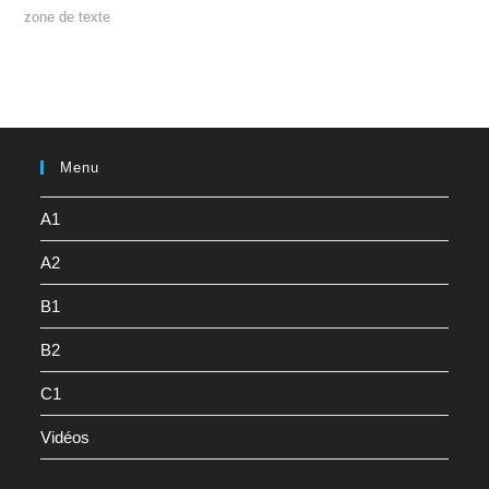
zone de texte
Menu
A1
A2
B1
B2
C1
Vidéos