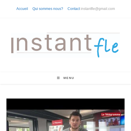
Skip
Accueil
Qui sommes nous?
Contact
instantfle@gmail.com
to
content
MENU