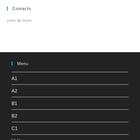
Contacts
zone de texte
Menu
A1
A2
B1
B2
C1