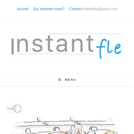
Skip
Accueil
Qui sommes nous?
Contact
instantfle@gmail.com
to
content
MENU