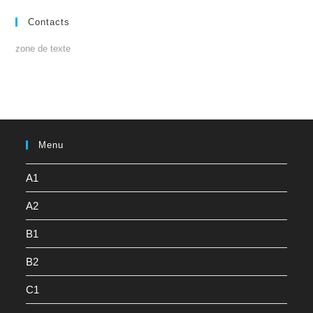
Contacts
zone de texte
Menu
A1
A2
B1
B2
C1