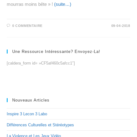
mourras moins bête » !
(suite…)
0 COMMENTAIRE
09-04-2018
Une Ressource Intéressante? Envoyez-La!
[caldera_form id= »CF5af460c5afcc1″]
Nouveaux Articles
Inspire 3 Lecon 3 Labo
Différences Culturelles et Stéréotypes
La Violence et Les Jeux Vidéo