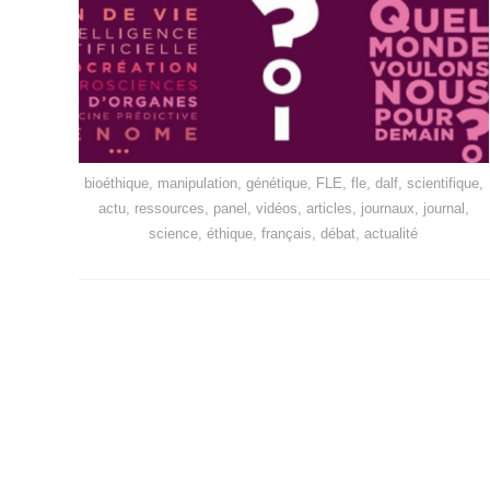
bioéthique, manipulation, génétique, FLE, fle, dalf, scientifique,
actu, ressources, panel, vidéos, articles, journaux, journal,
science, éthique, français, débat, actualité