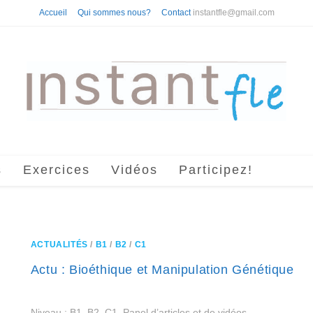
Accueil
Qui sommes nous?
Contact
instantfle@gmail.com
s
Exercices
Vidéos
Participez!
ACTUALITÉS
/
B1
/
B2
/
C1
Actu : Bioéthique et Manipulation Génétique
Niveau : B1, B2, C1. Panel d’articles et de vidéos.