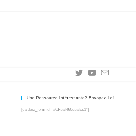
Une Ressource Intéressante? Envoyez-La!
[caldera_form id= »CF5af460c5afcc1″]