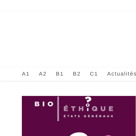
Skip
to
content
A1
A2
B1
B2
C1
Actualité