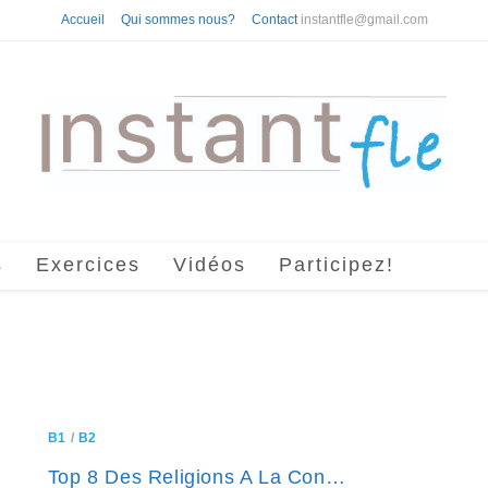
Accueil
Qui sommes nous?
Contact
instantfle@gmail.com
s
Exercices
Vidéos
Participez!
B1
/
B2
Top 8 Des Religions A La Con…