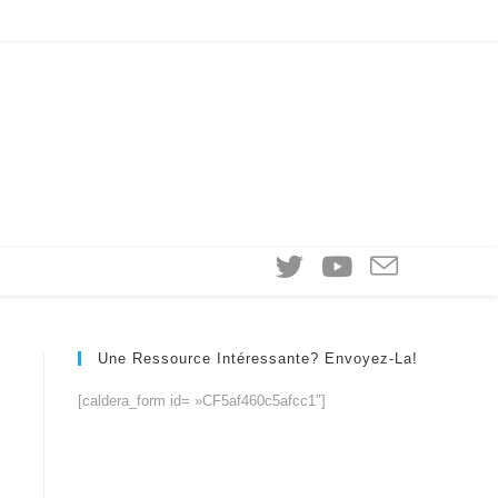
Une Ressource Intéressante? Envoyez-La!
[caldera_form id= »CF5af460c5afcc1″]