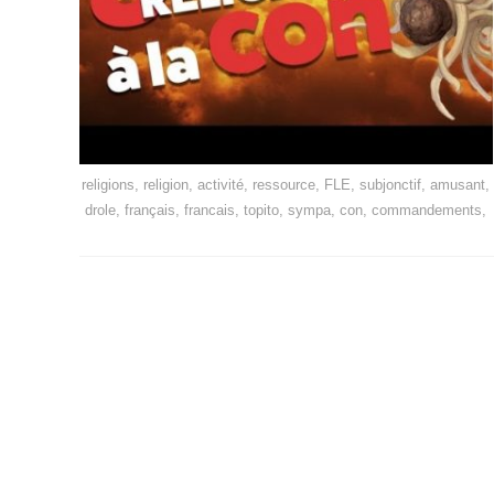
religions, religion, activité, ressource, FLE, subjonctif, amusant,
drole, français, francais, topito, sympa, con, commandements,