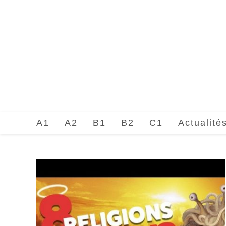
Skip
to
content
A1
A2
B1
B2
C1
Actualité