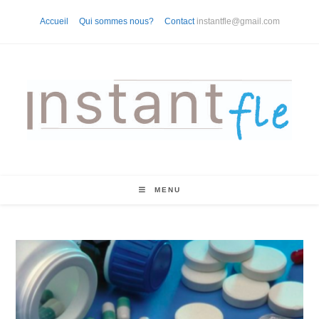
Skip
Accueil
Qui sommes nous?
Contact
instantfle@gmail.com
to
content
MENU