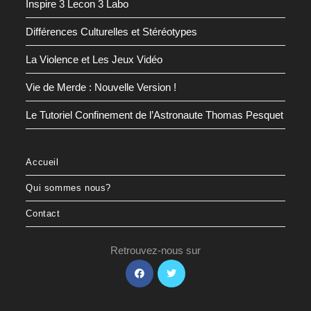
Inspire 3 Lecon 3 Labo
Différences Culturelles et Stéréotypes
La Violence et Les Jeux Vidéo
Vie de Merde : Nouvelle Version !
Le Tutoriel Confinement de l’Astronaute Thomas Pesquet
Accueil
Qui sommes nous?
Contact
Retrouvez-nous sur
S’ouvre
S’ouvre
dans
dans
un
un