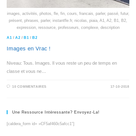
images, activités, photos, fle, fin, cours, francais, parler, passé, futur,
présent, phrases, parler, instantfle.fr, nicolas, piaia, A1, A2, B1, B2,
expression, ressource, professeurs, complexe, description
A1
/
A2
/
B1
/
B2
Images en Vrac !
Niveau: Tous. Images. Il vous reste un peu de temps en
classe et vous ne…
10 COMMENTAIRES
17-10-2018
Une Ressource Intéressante? Envoyez-La!
[caldera_form id= »CF5af460c5afcc1″]