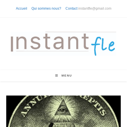
Skip
Accueil
Qui sommes nous?
Contact
instantfle@gmail.com
to
content
MENU