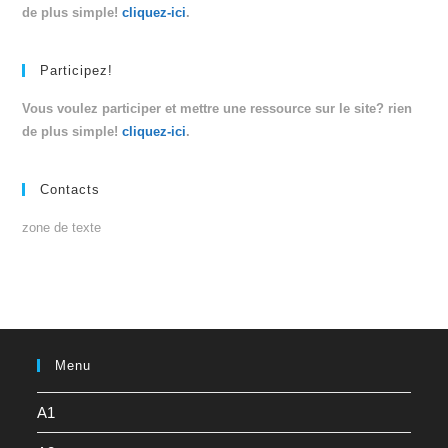
de plus simple!
cliquez-ici
.
Participez!
Vous voulez participer et mettre une ressource sur le site? rien
de plus simple!
cliquez-ici
.
Contacts
zone de texte
Menu
A1