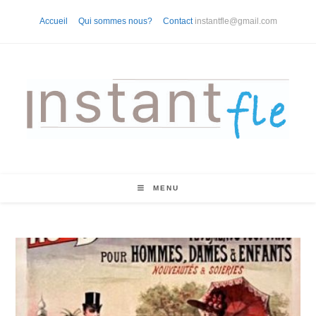
Skip
Accueil
Qui sommes nous?
Contact
instantfle@gmail.com
to
content
MENU