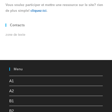
Vous voulez participer et mettre une ressource sur le site? rien
de plus simple!
cliquez-ici
.
Contacts
zone de texte
Menu
A1
A2
B1
B2