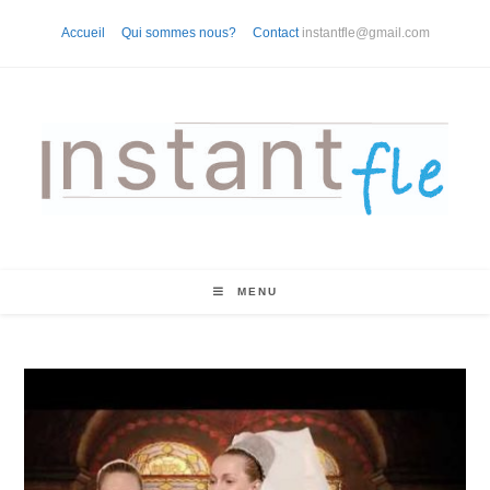
Skip
Accueil
Qui sommes nous?
Contact
instantfle@gmail.com
to
content
MENU