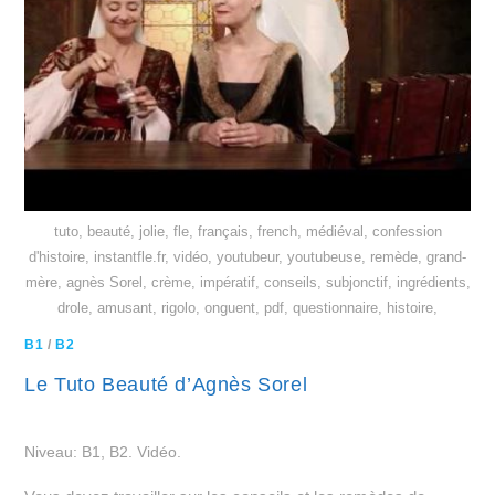
tuto, beauté, jolie, fle, français, french, médiéval, confession
d'histoire, instantfle.fr, vidéo, youtubeur, youtubeuse, remède, grand-
mère, agnès Sorel, crème, impératif, conseils, subjonctif, ingrédients,
drole, amusant, rigolo, onguent, pdf, questionnaire, histoire,
B1
/
B2
Le Tuto Beauté d’Agnès Sorel
Niveau: B1, B2. Vidéo.