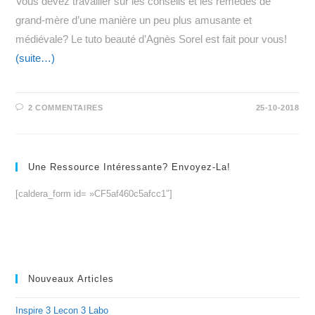
Vous devez travailler sur les conseils et les remèdes de
grand-mère d’une manière un peu plus amusante et
médiévale? Le tuto beauté d’Agnès Sorel est fait pour vous!
(suite…)
2 COMMENTAIRES
25-10-2018
Une Ressource Intéressante? Envoyez-La!
[caldera_form id= »CF5af460c5afcc1″]
Nouveaux Articles
Inspire 3 Lecon 3 Labo