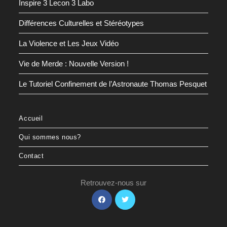
Inspire 3 Lecon 3 Labo
Différences Culturelles et Stéréotypes
La Violence et Les Jeux Vidéo
Vie de Merde : Nouvelle Version !
Le Tutoriel Confinement de l’Astronaute Thomas Pesquet
Accueil
Qui sommes nous?
Contact
Retrouvez-nous sur
S’ouvre
S’ouvre
dans
dans
un
un