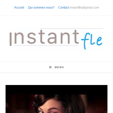
Skip
Accueil
Qui sommes nous?
Contact
instantfle@gmail.com
to
content
MENU