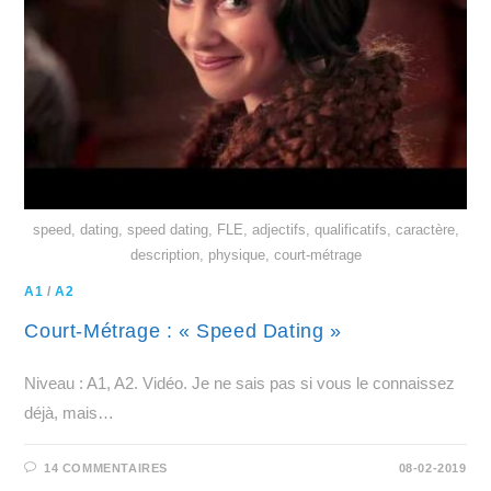
speed, dating, speed dating, FLE, adjectifs, qualificatifs, caractère,
description, physique, court-métrage
A1
/
A2
Court-Métrage : « Speed Dating »
Niveau : A1, A2. Vidéo. Je ne sais pas si vous le connaissez
déjà, mais…
14 COMMENTAIRES
08-02-2019