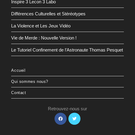
Inspire 3 Lecon 3 Labo
Différences Culturelles et Stéréotypes
La Violence et Les Jeux Vidéo
Vie de Merde : Nouvelle Version !
Le Tutoriel Confinement de l’Astronaute Thomas Pesquet
Accueil
Qui sommes nous?
Contact
Retrouvez-nous sur
S’ouvre
S’ouvre
dans
dans
un
un