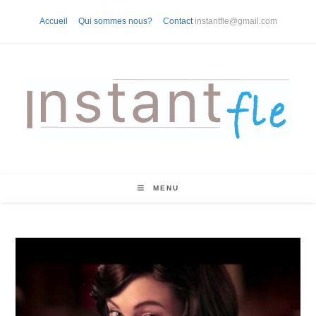
Skip
Accueil
Qui sommes nous?
Contact
instantfle@gmail.com
to
content
MENU