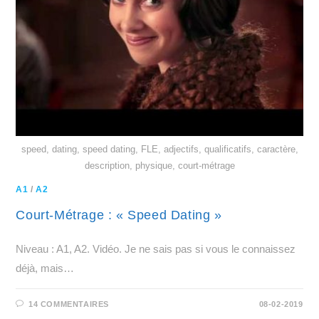
speed, dating, speed dating, FLE, adjectifs, qualificatifs, caractère,
description, physique, court-métrage
A1
/
A2
Court-Métrage : « Speed Dating »
Niveau : A1, A2. Vidéo. Je ne sais pas si vous le connaissez
déjà, mais…
14 COMMENTAIRES
08-02-2019