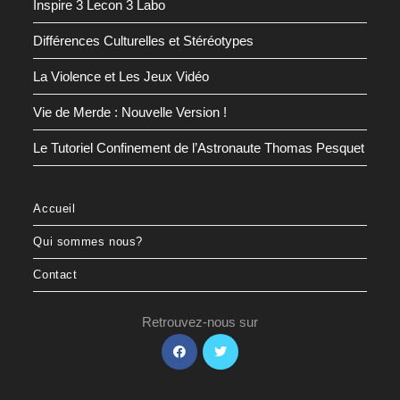
Inspire 3 Lecon 3 Labo
Différences Culturelles et Stéréotypes
La Violence et Les Jeux Vidéo
Vie de Merde : Nouvelle Version !
Le Tutoriel Confinement de l’Astronaute Thomas Pesquet
Accueil
Qui sommes nous?
Contact
Retrouvez-nous sur
S’ouvre
S’ouvre
dans
dans
un
un