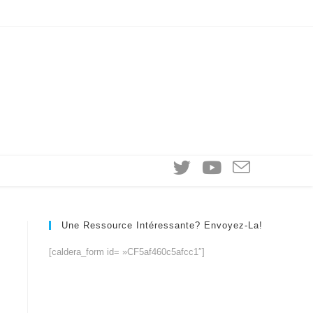
Une Ressource Intéressante? Envoyez-La!
[caldera_form id= »CF5af460c5afcc1″]