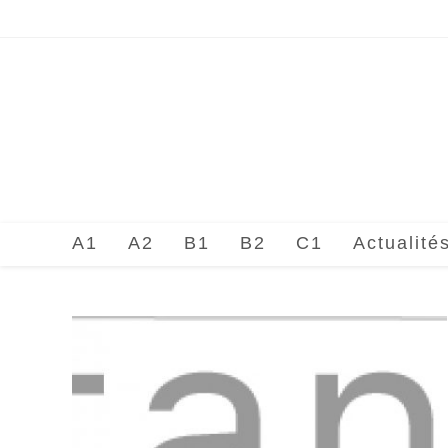
Skip
to
content
A1
A2
B1
B2
C1
Actualité