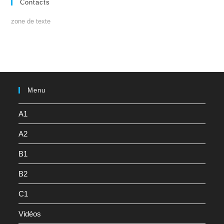
Contacts
zone de texte
Menu
A1
A2
B1
B2
C1
Vidéos