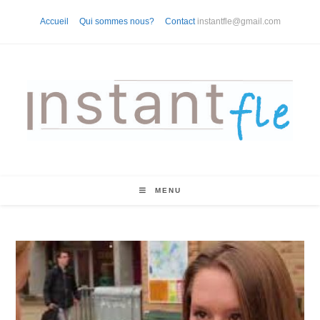
Skip
Accueil
Qui sommes nous?
Contact
instantfle@gmail.com
to
content
MENU