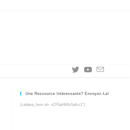
Une Ressource Intéressante? Envoyez-La!
[caldera_form id= »CF5af460c5afcc1″]