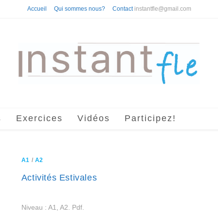
Accueil
Qui sommes nous?
Contact
instantfle@gmail.com
s
Exercices
Vidéos
Participez!
A1
/
A2
Activités Estivales
Niveau : A1, A2. Pdf.