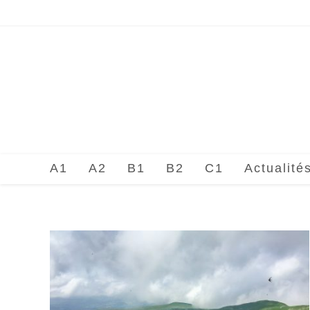
Skip
to
content
A1
A2
B1
B2
C1
Actualité