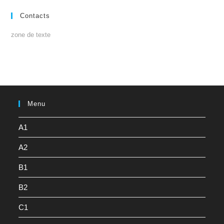
Contacts
zone de texte
Menu
A1
A2
B1
B2
C1