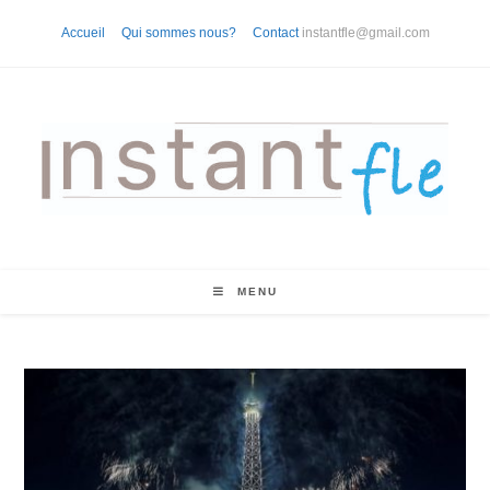
Skip
Accueil
Qui sommes nous?
Contact
instantfle@gmail.com
to
content
MENU