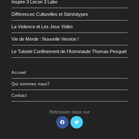
Inspire 3 Lecon 3 Labo
Différences Culturelles et Stéréotypes
La Violence et Les Jeux Vidéo
Vie de Merde : Nouvelle Version !
Le Tutoriel Confinement de l’Astronaute Thomas Pesquet
Accueil
Qui sommes nous?
Contact
Retrouvez-nous sur
S’ouvre
S’ouvre
dans
dans
un
un