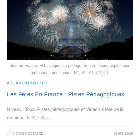
fêtes en France, FLE, séquence pédago, french, idées, exploitation,
professeur, enseignant, B1, B2, A1, A2, C1,
A1
/
A2
/
B1
/
B2
/
C1
Les Fêtes En France : Pistes Pédagogiques
Niveau : Tous. Pistes pédagogiques et Vidéo La fête de la
musique, la fête des…
0 COMMENTAIRE
27-08-2019