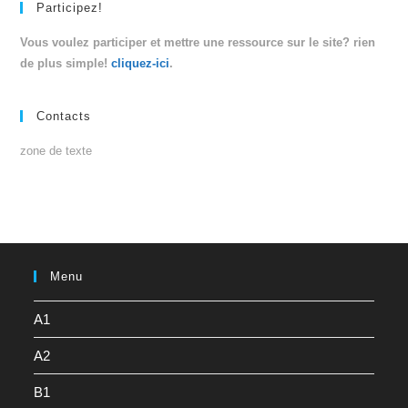
Participez!
Vous voulez participer et mettre une ressource sur le site? rien
de plus simple!
cliquez-ici
.
Contacts
zone de texte
Menu
A1
A2
B1