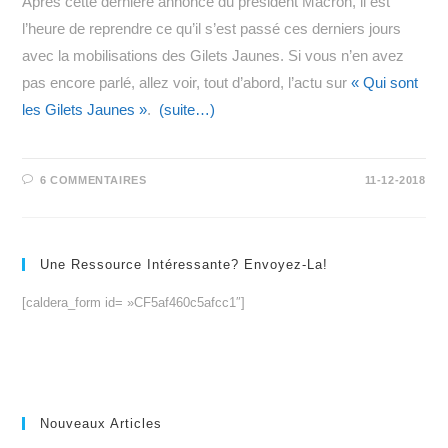
Après cette dernière annonce du président Macron, il est
l’heure de reprendre ce qu’il s’est passé ces derniers jours
avec la mobilisations des Gilets Jaunes. Si vous n’en avez
pas encore parlé, allez voir, tout d’abord, l’actu sur
« Qui sont
les Gilets Jaunes »
.
(suite…)
6 COMMENTAIRES
11-12-2018
Une Ressource Intéressante? Envoyez-La!
[caldera_form id= »CF5af460c5afcc1″]
Nouveaux Articles