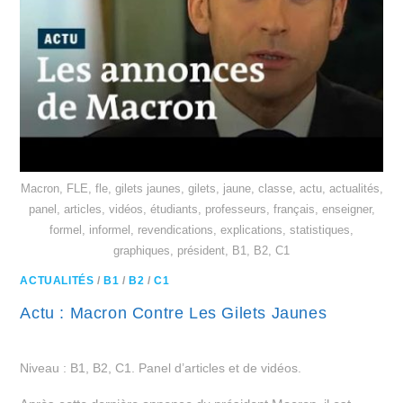
Macron, FLE, fle, gilets jaunes, gilets, jaune, classe, actu, actualités,
panel, articles, vidéos, étudiants, professeurs, français, enseigner,
formel, informel, revendications, explications, statistiques,
graphiques, président, B1, B2, C1
ACTUALITÉS
/
B1
/
B2
/
C1
Actu : Macron Contre Les Gilets Jaunes
Niveau : B1, B2, C1. Panel d’articles et de vidéos.