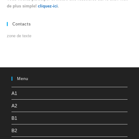
de plus simple!
cliquez-ici
.
Contacts
zone de texte
Menu
A1
A2
B1
B2