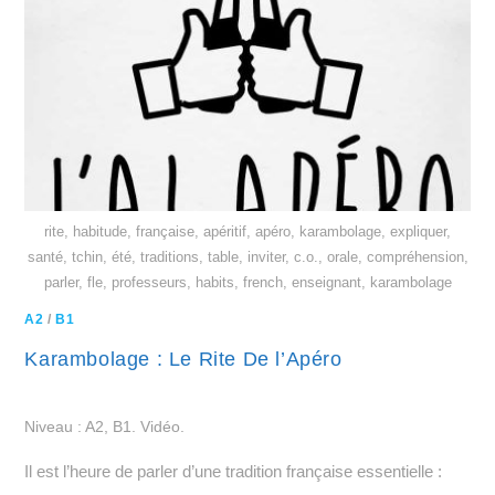
rite, habitude, française, apéritif, apéro, karambolage, expliquer,
santé, tchin, été, traditions, table, inviter, c.o., orale, compréhension,
parler, fle, professeurs, habits, french, enseignant, karambolage
A2
/
B1
Karambolage : Le Rite De l’Apéro
Niveau : A2, B1. Vidéo.
Il est l’heure de parler d’une tradition française essentielle :