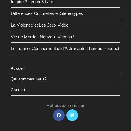
Inspire 3 Lecon 3 Labo
Différences Culturelles et Stéréotypes
La Violence et Les Jeux Vidéo
Vie de Merde : Nouvelle Version !
Le Tutoriel Confinement de l’Astronaute Thomas Pesquet
Accueil
Qui sommes nous?
Contact
Retrouvez-nous sur
S’ouvre
S’ouvre
dans
dans
un
un