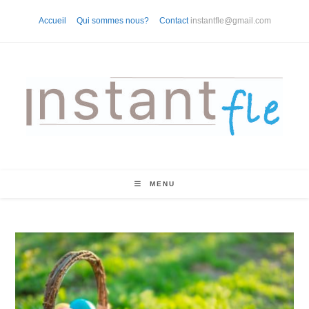
Skip
Accueil
Qui sommes nous?
Contact
instantfle@gmail.com
to
content
MENU