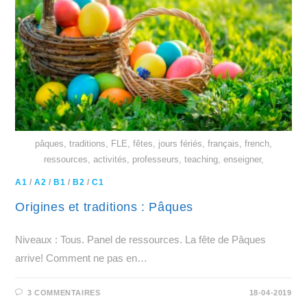
pâques, traditions, FLE, fêtes, jours fériés, français, french,
ressources, activités, professeurs, teaching, enseigner,
A1
/
A2
/
B1
/
B2
/
C1
Origines et traditions : Pâques
Niveaux : Tous. Panel de ressources. La fête de Pâques
arrive! Comment ne pas en…
3 COMMENTAIRES
18-04-2019