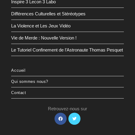
Inspire 3 Lecon 3 Labo
Différences Culturelles et Stéréotypes
La Violence et Les Jeux Vidéo
Vie de Merde : Nouvelle Version !
Le Tutoriel Confinement de l’Astronaute Thomas Pesquet
Accueil
Qui sommes nous?
Contact
Retrouvez-nous sur
S’ouvre
S’ouvre
dans
dans
un
un