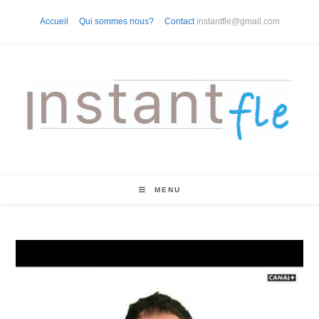
Skip
Accueil
Qui sommes nous?
Contact
instantfle@gmail.com
to
content
MENU