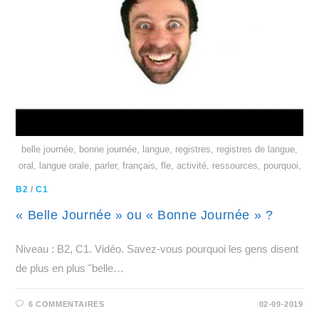
belle journée, bonne journée, langue, registres, registres de langue,
oral, langue orale, parler, français, fle, activité, ressources, pourquoi,
B2
/
C1
« Belle Journée » ou « Bonne Journée » ?
Niveau : B2, C1. Vidéo. Savez-vous pourquoi les gens disent
de plus en plus "belle…
6 COMMENTAIRES
02-09-2019