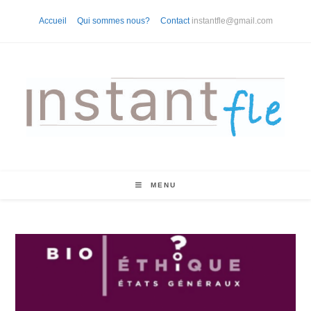
Skip
Accueil
Qui sommes nous?
Contact
instantfle@gmail.com
to
content
MENU