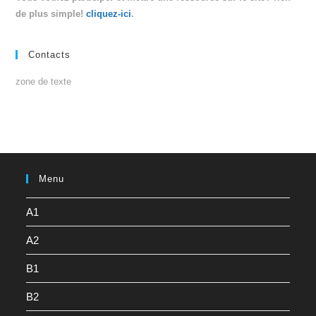
de plus simple!
cliquez-ici
.
Contacts
zone de texte
Menu
A1
A2
B1
B2