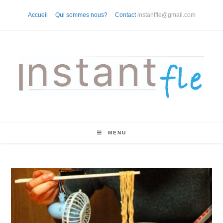
Skip
Accueil
Qui sommes nous?
Contact
instantfle@gmail.com
to
content
MENU