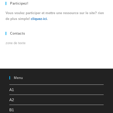
Participez!
Vous voulez participer et mettre une ressource sur le site? rien
de plus simple!
cliquez-ici
.
Contacts
zone de texte
Menu
A1
A2
B1