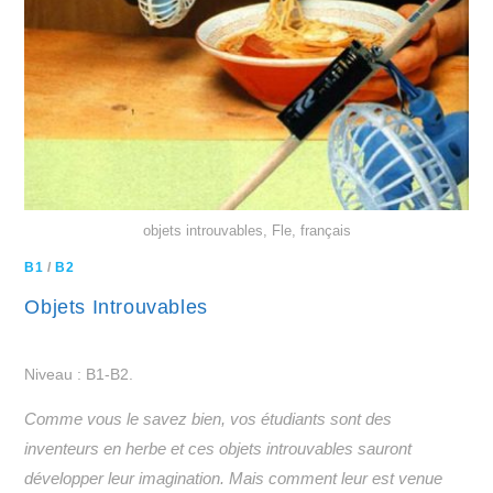
objets introuvables, Fle, français
B1
/
B2
Objets Introuvables
Niveau : B1-B2.
Comme vous le savez bien, vos étudiants sont des
inventeurs en herbe et ces objets introuvables sauront
développer leur imagination. Mais comment leur est venue