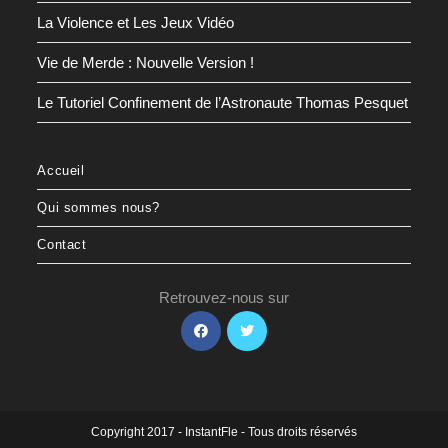
La Violence et Les Jeux Vidéo
Vie de Merde : Nouvelle Version !
Le Tutoriel Confinement de l’Astronaute Thomas Pesquet
Accueil
Qui sommes nous?
Contact
Retrouvez-nous sur
S’ouvre
S’ouvre
dans
dans
un
un
nouvel
nouvel
onglet
onglet
Copyright 2017 - InstantFle - Tous droits réservés