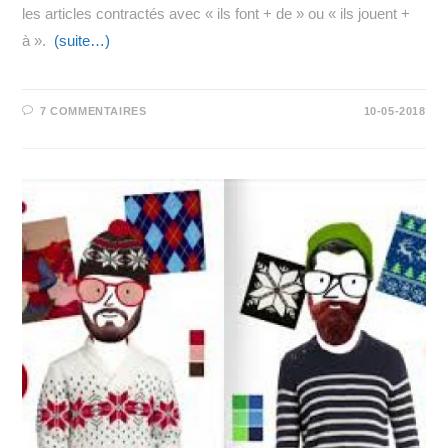
les articles contractés avec « ils font + de » ou « ils jouent +
à ».
(suite…)
7 COMMENTAIRES
10-05-2018