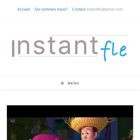
Skip
Accueil
Qui sommes nous?
Contact
instantfle@gmail.com
to
content
MENU