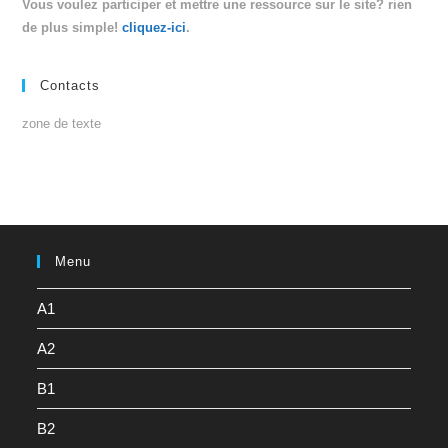
Vous voulez participer et mettre une ressource sur le site? rien
de plus simple!
cliquez-ici
.
Contacts
zone de texte
Menu
A1
A2
B1
B2