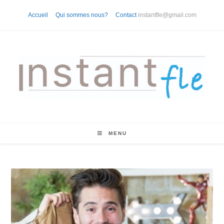
Skip
Accueil
Qui sommes nous?
Contact
instantfle@gmail.com
to
content
MENU