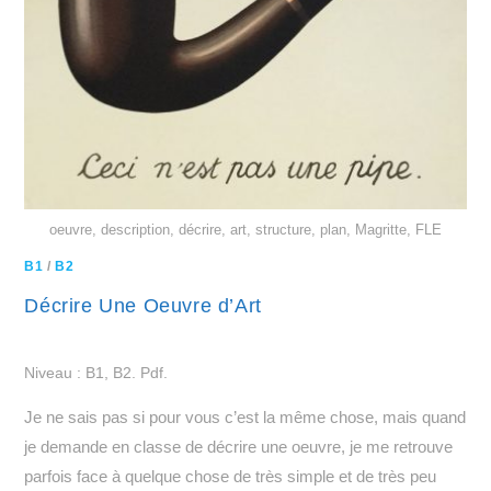
oeuvre, description, décrire, art, structure, plan, Magritte, FLE
B1
/
B2
Décrire Une Oeuvre d’Art
Niveau : B1, B2. Pdf.
Je ne sais pas si pour vous c’est la même chose, mais quand
je demande en classe de décrire une oeuvre, je me retrouve
parfois face à quelque chose de très simple et de très peu