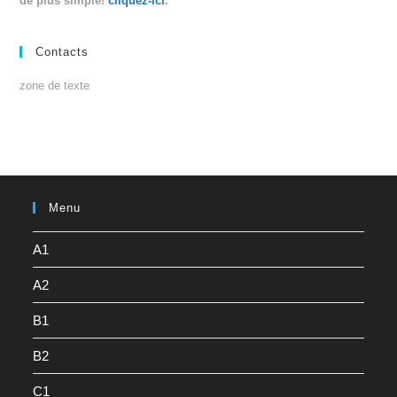
de plus simple!
cliquez-ici
.
Contacts
zone de texte
Menu
A1
A2
B1
B2
C1