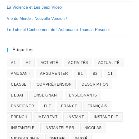
La Violence et Les Jeux Vidéo
Vie de Merde : Nouvelle Version !
Le Tutoriel Confinement de l’Astronaute Thomas Pesquet
Étiquettes
A1
A2
ACTIVITÉ
ACTIVITÉS
ACTUALITÉ
AMUSANT
ARGUMENTER
B1
B2
C1
CLASSE
COMPRÉHENSION
DESCRIPTION
DÉBAT
ENSEIGNANT
ENSEIGNANTS
ENSEIGNER
FLE
FRANCE
FRANÇAIS
FRENCH
IMPARFAIT
INSTANT
INSTANT FLE
INSTANTFLE
INSTANTFLE.FR
NICOLAS
NICOLAS PIAIA
PARLER
PASSÉ