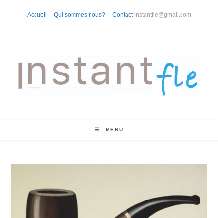
Skip
Accueil
Qui sommes nous?
Contact
instantfle@gmail.com
to
content
MENU