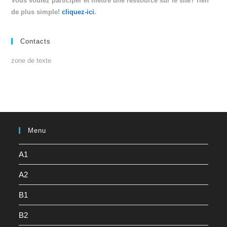
Vous voulez participer et mettre une ressource sur le site? rien
de plus simple!
cliquez-ici
.
Contacts
zone de texte
Menu
A1
A2
B1
B2