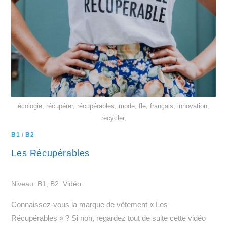
écologie, récupérer, récupérables, mode, fle, français, innovation,
recycler,
B1
/
B2
Les Récupérables
Niveau: B1, B2. Vidéo.
Connaissez-vous la marque de vêtement « Les
Récupérables » ? Si non, regardez tout de suite cette vidéo