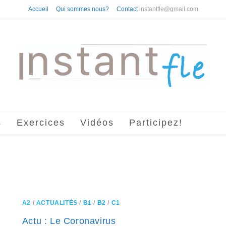
Accueil
Qui sommes nous?
Contact
instantfle@gmail.com
s
Exercices
Vidéos
Participez!
A2
/
ACTUALITÉS
/
B1
/
B2
/
C1
Actu : Le Coronavirus