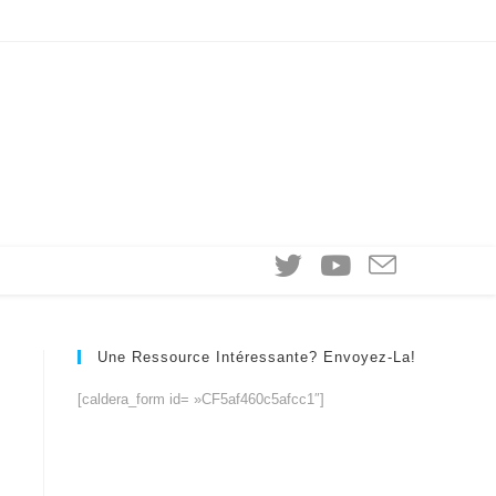
Une Ressource Intéressante? Envoyez-La!
[caldera_form id= »CF5af460c5afcc1″]