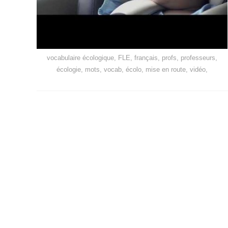
vocabulaire écologique, FLE, français, profs, professeurs,
écologie, mots, vocab, écolo, mise en route, vidéo,