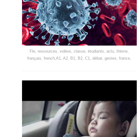
Fle, ressources, vidéos, classe, étudiants, actu, thème,
français, french,A1, A2, B1, B2, C1, débat, gestes, france,