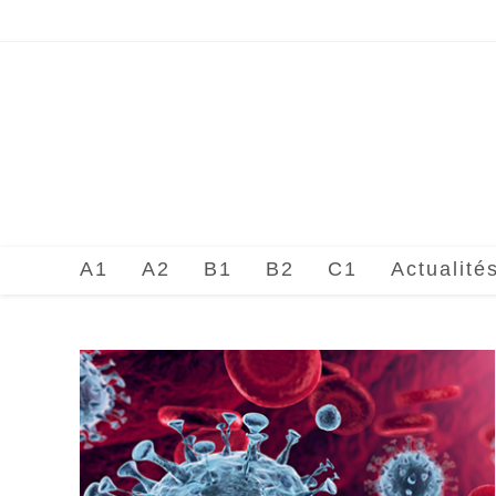
Skip
to
content
A1
A2
B1
B2
C1
Actualité