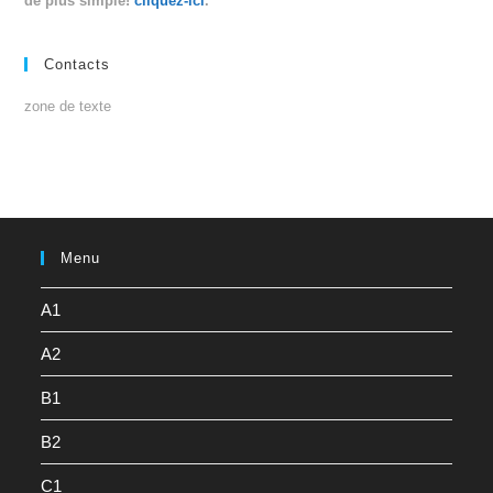
de plus simple!
cliquez-ici
.
Contacts
zone de texte
Menu
A1
A2
B1
B2
C1