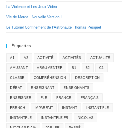
La Violence et Les Jeux Vidéo
Vie de Merde : Nouvelle Version !
Le Tutoriel Confinement de l’Astronaute Thomas Pesquet
Étiquettes
A1
A2
ACTIVITÉ
ACTIVITÉS
ACTUALITÉ
AMUSANT
ARGUMENTER
B1
B2
C1
CLASSE
COMPRÉHENSION
DESCRIPTION
DÉBAT
ENSEIGNANT
ENSEIGNANTS
ENSEIGNER
FLE
FRANCE
FRANÇAIS
FRENCH
IMPARFAIT
INSTANT
INSTANT FLE
INSTANTFLE
INSTANTFLE.FR
NICOLAS
NICOLAS PIAIA
PARLER
PASSÉ