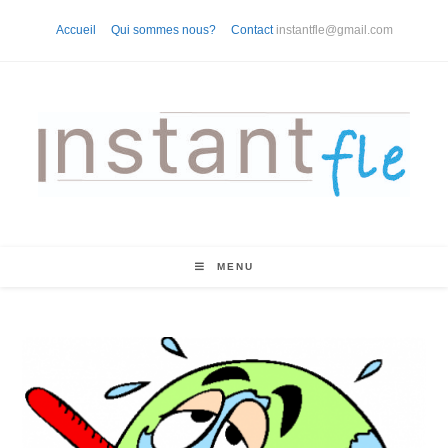
Skip
Accueil
Qui sommes nous?
Contact
instantfle@gmail.com
to
content
MENU