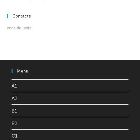
Contacts
zone de texte
Menu
A1
A2
B1
B2
C1