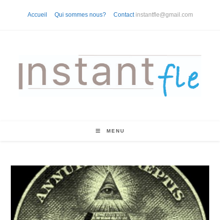
Skip
Accueil
Qui sommes nous?
Contact
instantfle@gmail.com
to
content
MENU