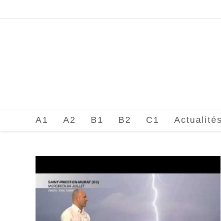
Skip
to
content
A1
A2
B1
B2
C1
Actualité