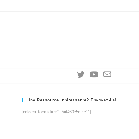
Une Ressource Intéressante? Envoyez-La!
[caldera_form id= »CF5af460c5afcc1″]