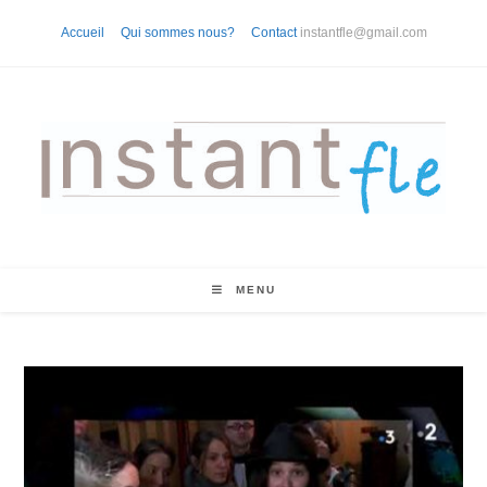
Skip
Accueil
Qui sommes nous?
Contact
instantfle@gmail.com
to
content
MENU