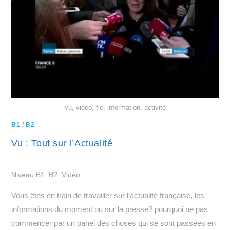
vu, video, fle, information, activité
B1
/
B2
Vu : Tout sur l’Actualité
Niveau B1, B2. Vidéo.
Vous êtes en train de travailler sur l’actualité française, les
informations du moment ou sur la presse? pourquoi ne pas
commencer par un panel des choses qui se sont passées en