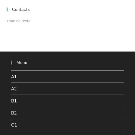
Contacts
zone de texte
Menu
A1
A2
B1
B2
C1