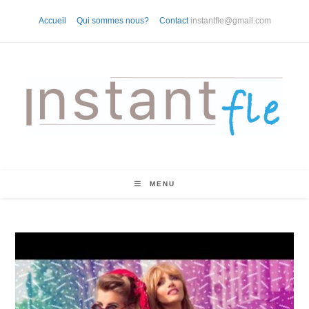
Skip
Accueil
Qui sommes nous?
Contact
instantfle@gmail.com
to
content
MENU