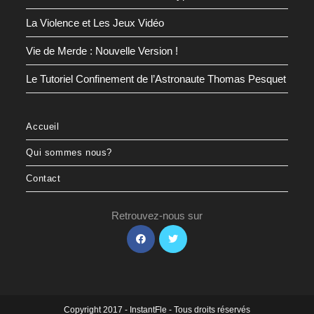
La Violence et Les Jeux Vidéo
Vie de Merde : Nouvelle Version !
Le Tutoriel Confinement de l’Astronaute Thomas Pesquet
Accueil
Qui sommes nous?
Contact
Retrouvez-nous sur
S’ouvre
S’ouvre
dans
dans
un
un
nouvel
nouvel
onglet
onglet
Copyright 2017 - InstantFle - Tous droits réservés