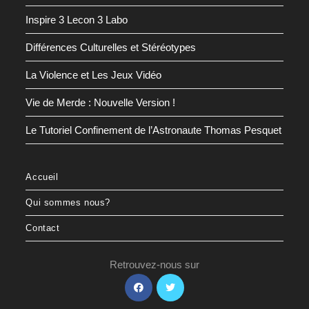
Inspire 3 Lecon 3 Labo
Différences Culturelles et Stéréotypes
La Violence et Les Jeux Vidéo
Vie de Merde : Nouvelle Version !
Le Tutoriel Confinement de l’Astronaute Thomas Pesquet
Accueil
Qui sommes nous?
Contact
Retrouvez-nous sur
S’ouvre
S’ouvre
dans
dans