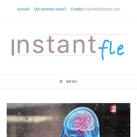
Skip
Accueil
Qui sommes nous?
Contact
instantfle@gmail.com
to
content
MENU