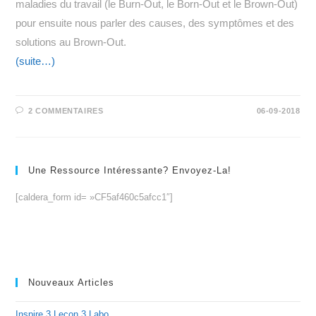
maladies du travail (le Burn-Out, le Born-Out et le Brown-Out)
pour ensuite nous parler des causes, des symptômes et des
solutions au Brown-Out.
(suite…)
2 COMMENTAIRES
06-09-2018
Une Ressource Intéressante? Envoyez-La!
[caldera_form id= »CF5af460c5afcc1″]
Nouveaux Articles
Inspire 3 Lecon 3 Labo