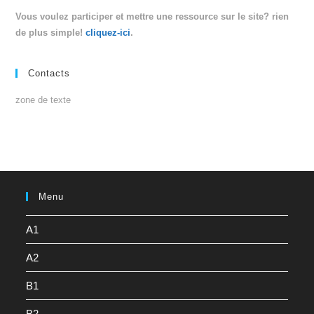
Vous voulez participer et mettre une ressource sur le site? rien
de plus simple!
cliquez-ici
.
Contacts
zone de texte
Menu
A1
A2
B1
B2