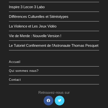
Inspire 3 Lecon 3 Labo
Différences Culturelles et Stéréotypes
La Violence et Les Jeux Vidéo
Vie de Merde : Nouvelle Version !
Le Tutoriel Confinement de l’Astronaute Thomas Pesquet
Accueil
Qui sommes nous?
Contact
Retrouvez-nous sur
S’ouvre
S’ouvre
dans
dans