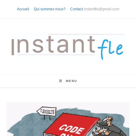
Skip
Accueil
Qui sommes nous?
Contact
instantfle@gmail.com
to
content
MENU