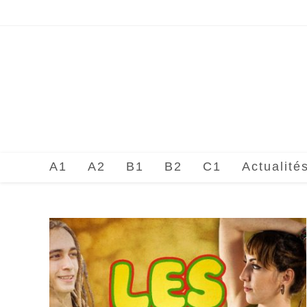
Skip
to
content
A1
A2
B1
B2
C1
Actualité