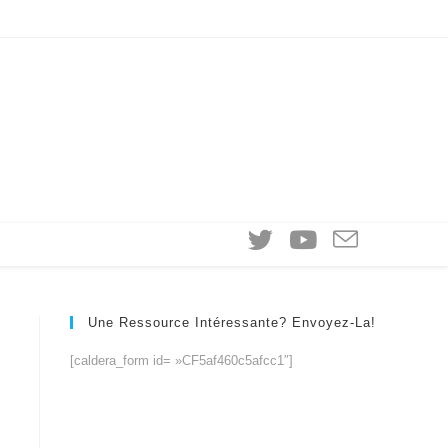
Une Ressource Intéressante? Envoyez-La!
[caldera_form id= »CF5af460c5afcc1″]