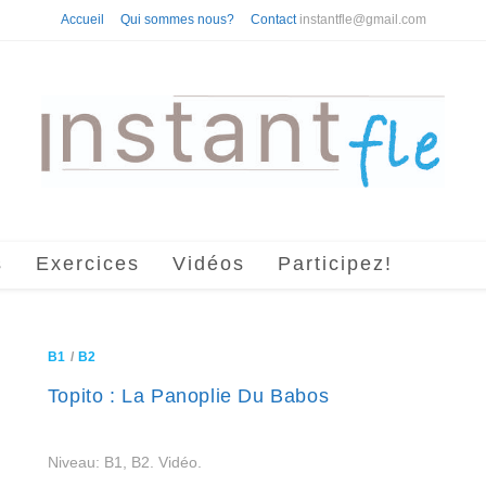
Accueil
Qui sommes nous?
Contact
instantfle@gmail.com
s
Exercices
Vidéos
Participez!
B1
/
B2
Topito : La Panoplie Du Babos
Niveau: B1, B2. Vidéo.