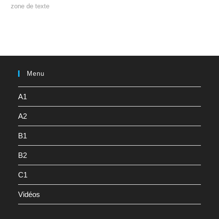
zone de texte
Menu
A1
A2
B1
B2
C1
Vidéos