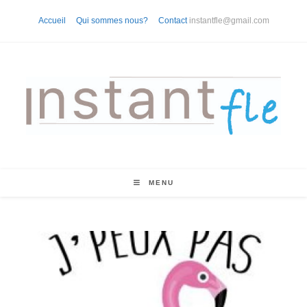
Skip
Accueil
Qui sommes nous?
Contact
instantfle@gmail.com
to
content
MENU