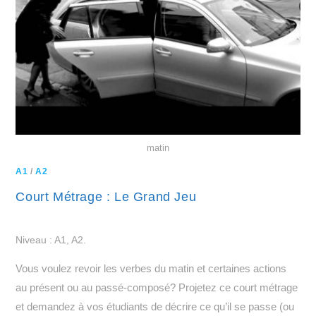
matin
A1
/
A2
Court Métrage : Le Grand Jeu
Niveau : A1, A2.
Vous voulez revoir les verbes du matin et certaines actions
au présent ou au passé-composé? Projetez ce court métrage
et demandez à vos étudiants de décrire ce qu’il se passe (ou