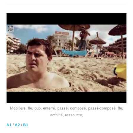
Mobilière, fle, pub, enterré, passé, composé, passé-composé, fle,
activité, ressource,
A1
/
A2
/
B1