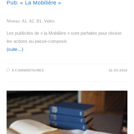
Pub: « La Mobilière »
Niveau: A1, A2, B1. Vidéo.
Les publicités de « la Mobilière » sont parfaites pour réviser
les actions au passé-composé.
(suite…)
8 COMMENTAIRES
01-03-2018