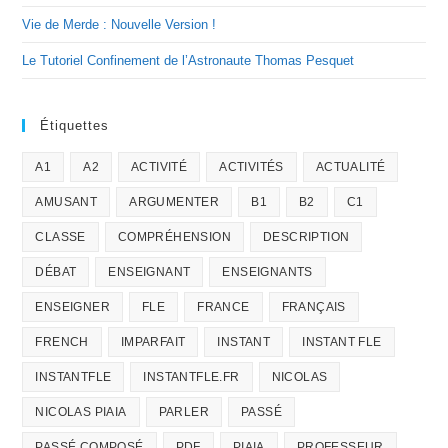
Vie de Merde : Nouvelle Version !
Le Tutoriel Confinement de l’Astronaute Thomas Pesquet
Étiquettes
A1
A2
ACTIVITÉ
ACTIVITÉS
ACTUALITÉ
AMUSANT
ARGUMENTER
B1
B2
C1
CLASSE
COMPRÉHENSION
DESCRIPTION
DÉBAT
ENSEIGNANT
ENSEIGNANTS
ENSEIGNER
FLE
FRANCE
FRANÇAIS
FRENCH
IMPARFAIT
INSTANT
INSTANT FLE
INSTANTFLE
INSTANTFLE.FR
NICOLAS
NICOLAS PIAIA
PARLER
PASSÉ
PASSÉ COMPOSÉ
PDF
PIAIA
PROFESSEUR