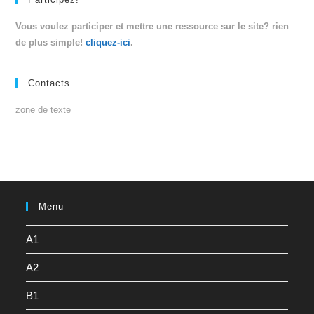
Vous voulez participer et mettre une ressource sur le site? rien
de plus simple!
cliquez-ici
.
Contacts
zone de texte
Menu
A1
A2
B1