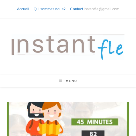
Skip
Accueil
Qui sommes nous?
Contact
instantfle@gmail.com
to
content
MENU